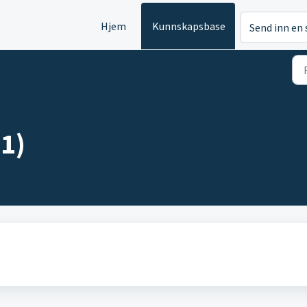
Hjem
Kunnskapsbase
Send inn en 
1)