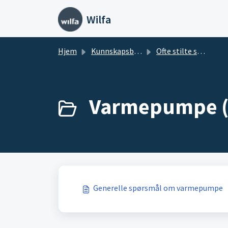
Gå til hovedinnhold
Wilfa
Hjem
Kunnskapsbase
Ofte stilte spørsmål: Klima
Varmepumpe (
Generelle spørsmål om varmepumpe