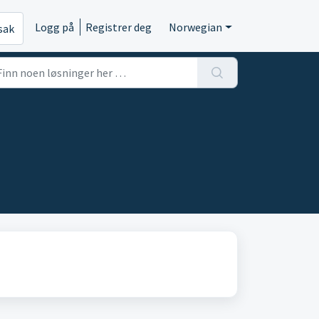
Logg på
Registrer deg
Norwegian
sak