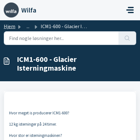
Gå til hovedindhold
Wilfa
Hjem
...
ICM1-600 - Glacier Isterningmaskine
ICM1-600 - Glacier
Isterningmaskine
Hvor meget is producerer ICM1-600?
12 kg isterninger på 24 timer.
Hvor stor er isterningmaskinen?