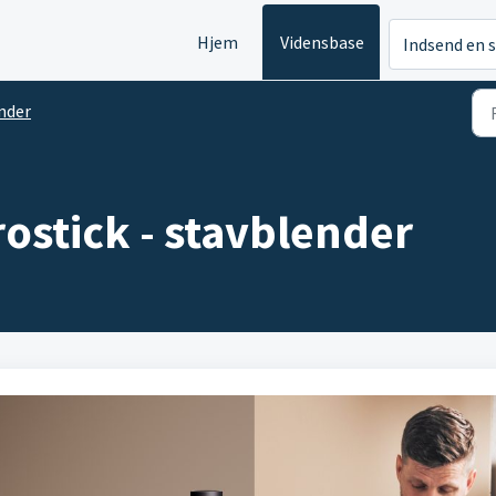
Hjem
Vidensbase
Indsend en 
nder
ostick - stavblender