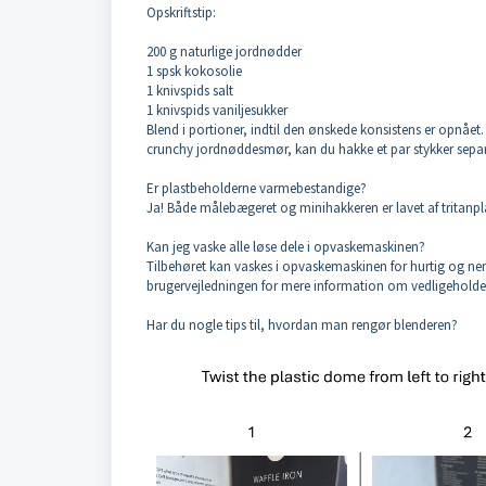
Opskriftstip:
200 g naturlige jordnødder
1 spsk kokosolie
1 knivspids salt
1 knivspids vaniljesukker
Blend i portioner, indtil den ønskede konsistens er opnået.
crunchy jordnøddesmør, kan du hakke et par stykker separat
Er plastbeholderne varmebestandige?
Ja! Både målebægeret og minihakkeren er lavet af tritanpl
Kan jeg vaske alle løse dele i opvaskemaskinen?
Tilbehøret kan vaskes i opvaskemaskinen for hurtig og nem
brugervejledningen for mere information om vedligeholde
Har du nogle tips til, hvordan man rengør blenderen?