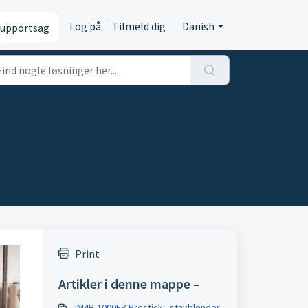
Log på
Tilmeld dig
Danish
supportsag
Print
Artikler i denne mappe –
IM4B-1000FP Prostick - stavblender