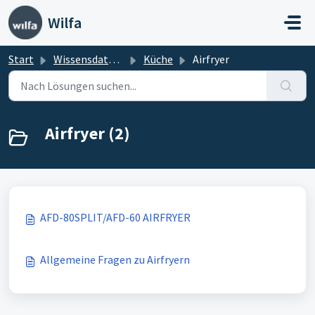
Zum hauptsächlichen Inhalt gehen
Wilfa
Start
Wissensdatenbank
Küche
Airfryer
Airfryer (2)
AFD-80SPLIT/AFD-60 AIRFRYER
Allgemeine Fragen zu Airfryern