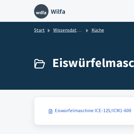
Zum hauptsächlichen Inhalt gehen
Wilfa
Start
Wissensdatenbank
Küche
Eiswürfelmasc
Eiswürfelmaschine ICE-12S/ICM1-600