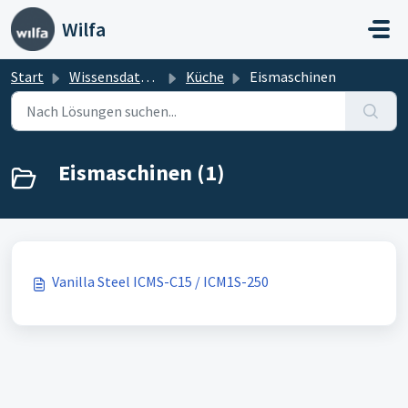
Zum hauptsächlichen Inhalt gehen
Wilfa
Start
Wissensdatenbank
Küche
Eismaschinen
Eismaschinen (1)
Vanilla Steel ICMS-C15 / ICM1S-250