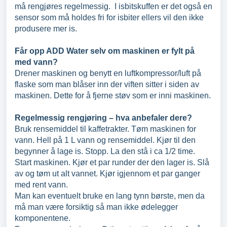
må rengjøres regelmessig. I isbitskuffen er det også en
sensor som må holdes fri for isbiter ellers vil den ikke
produsere mer is.
Får opp ADD Water selv om maskinen er fylt på
med vann?
Drener maskinen og benytt en luftkompressor/luft på
flaske som man blåser inn der viften sitter i siden av
maskinen. Dette for å fjerne støv som er inni maskinen.
Regelmessig rengjøring – hva anbefaler dere?
Bruk rensemiddel til kaffetrakter. Tøm maskinen for
vann. Hell på 1 L vann og rensemiddel. Kjør til den
begynner å lage is. Stopp. La den stå i ca 1/2 time.
Start maskinen. Kjør et par runder der den lager is. Slå
av og tøm ut alt vannet. Kjør igjennom et par ganger
med rent vann.
Man kan eventuelt bruke en lang tynn børste, men da
må man være forsiktig så man ikke ødelegger
komponentene.