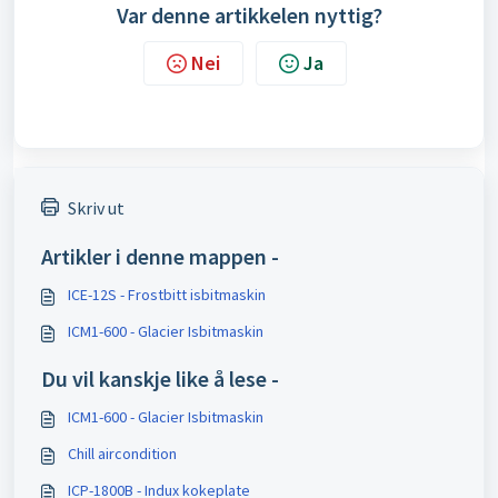
Var denne artikkelen nyttig?
Nei
Ja
Skriv ut
Artikler i denne mappen -
ICE-12S - Frostbitt isbitmaskin
ICM1-600 - Glacier Isbitmaskin
Du vil kanskje like å lese -
ICM1-600 - Glacier Isbitmaskin
Chill aircondition
ICP-1800B - Indux kokeplate