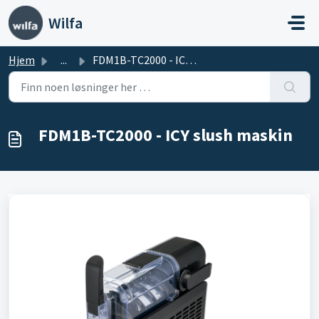
Gå til hovedinnhold
Wilfa
Hjem
...
FDM1B-TC2000 - ICY slush maskin
FDM1B-TC2000 - ICY slush maskin