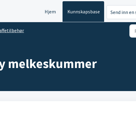
Hjem
Kunnskapsbase
Send inn en 
affetilbehør
lky melkeskummer