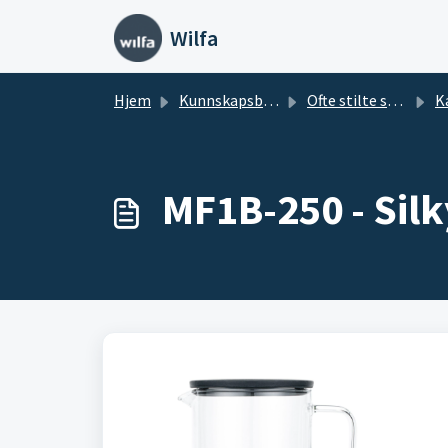
Gå til hovedinnhold
Wilfa
Hjem
Kunnskapsbase
Ofte stilte spørsmål: Kjøkkenutstyr
K
MF1B-250 - Si