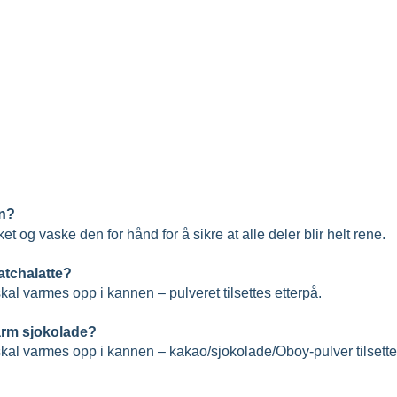
en?
ket og vaske den for hånd for å sikre at alle deler blir helt rene.
atchalatte?
kal varmes opp i kannen – pulveret tilsettes etterpå.
varm sjokolade?
 skal varmes opp i kannen – kakao/sjokolade/Oboy-pulver tilsett