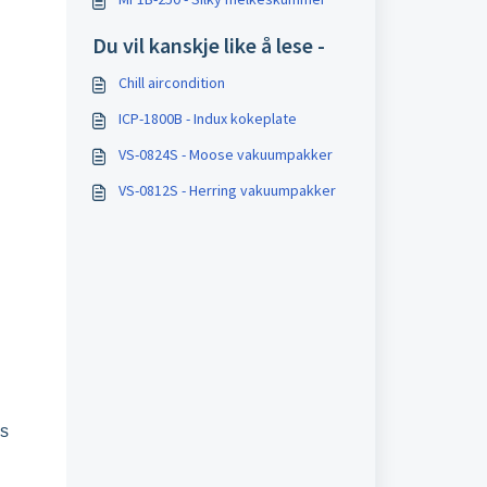
Du vil kanskje like å lese -
Chill aircondition
ICP-1800B - Indux kokeplate
VS-0824S - Moose vakuumpakker
VS-0812S - Herring vakuumpakker
es