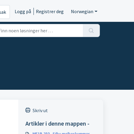
Logg på
Registrer deg
Norwegian
sak
Skriv ut
Artikler i denne mappen -
MF1B-250 - Silky melkeskummer