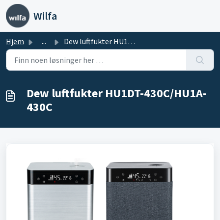
Gå til hovedinnhold
Wilfa
Hjem
...
Dew luftfukter HU1DT-430C/HU1A-430C
Dew luftfukter HU1DT-430C/HU1A-
430C