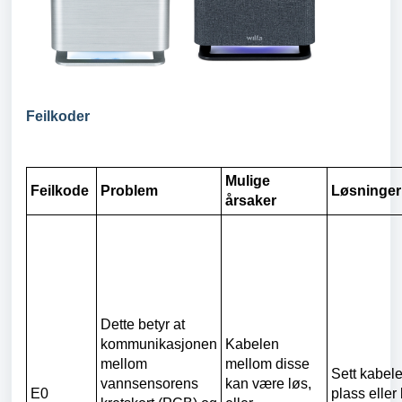
Feilkoder
Mulige
Feilkode
Problem
Løsninger
årsaker
Dette betyr at
kommunikasjonen
Kabelen
mellom
mellom disse
Sett kabele
vannsensorens
kan være løs,
E0
plass eller 