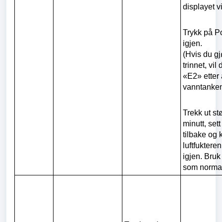
displayet v
Trykk på 
igjen.
(Hvis du gj
trinnet, vil
«E2» etter 
vanntanken 
Trekk ut st
minutt, set
tilbake og 
luftfukteren
igjen. Bruk
som normal