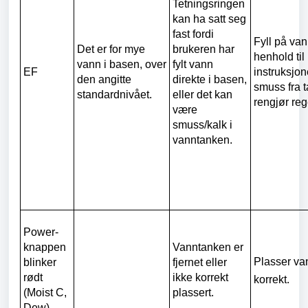
Tetningsringen
kan ha satt seg
fast fordi
Fyll på vann
Det er for mye
brukeren har
henhold til
vann i basen, over
fylt vann
EF
instruksjon
den angitte
direkte i basen,
smuss fra 
standardnivået.
eller det kan
rengjør re
være
smuss/kalk i
vanntanken.
Power-
knappen
Vanntanken er
Plasser va
blinker
fjernet eller
rødt
ikke korrekt
korrekt.
(Moist C,
plassert.
Dew)