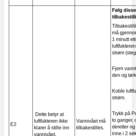
Følg disse
tilbakestill
Tilbakesti
må gjenno
1 minutt ett
luftfukteren
strøm (steg
Fjern vann
den og tør
Koble luftfu
strøm.
Trykk på 
Dette betyr at
to ganger, 
luftfukteren ikke
Vannivået må
E2
deretter o
klarer å stille inn
tilbakestilles.
inne i 2 sek
vannivået.