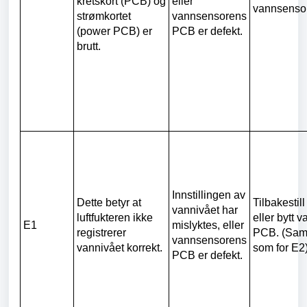
kretskort (PCB) og
eller
vannsenso
strømkortet
vannsensorens
(power PCB) er
PCB er defekt.
brutt.
Innstillingen av
Dette betyr at
Tilbakestil
vannivået har
luftfukteren ikke
eller bytt
E1
mislyktes, eller
registrerer
PCB. (Sam
vannsensorens
vannivået korrekt.
som for E2
PCB er defekt.