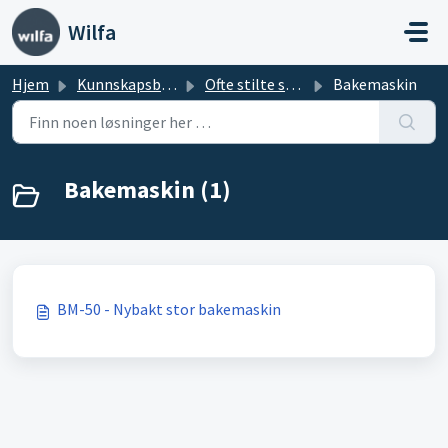
Gå til hovedinnhold
Wilfa
Hjem
Kunnskapsbase
Ofte stilte spørsmål: Kjøkkenutstyr
Bakemaskin
Bakemaskin (1)
BM-50 - Nybakt stor bakemaskin