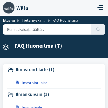
Siirry pääsisältöön
Wilfa
Etusivu
Tietämyskanta
FAQ Huoneilma
FAQ Huoneilma (7)
Ilmastointilaite (1)
Ilmastointilaite
Ilmankuivain (1)
Ilmankuivain