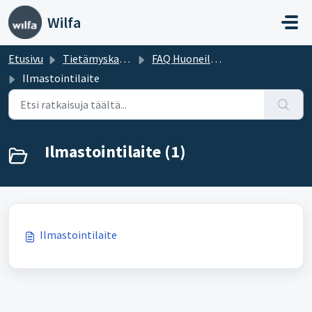
Siirry pääsisältöön
Wilfa
Etusivu
Tietämyskanta
FAQ Huoneilma
Ilmastointilaite
Ilmastointilaite (1)
Ilmastointilaite