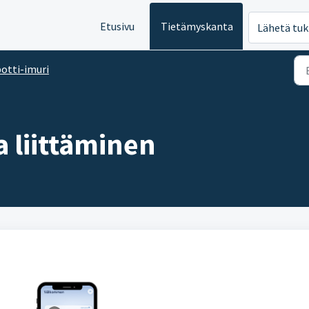
Etusivu
Tietämyskanta
Lähetä tuk
otti-imuri
a liittäminen