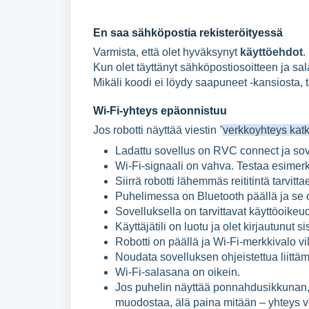
En saa sähköpostia rekisteröityessä
Varmista, että olet hyväksynyt
käyttöehdot
.
Kun olet täyttänyt sähköpostiosoitteen ja sa
Mikäli koodi ei löydy saapuneet -kansiosta, 
Wi-Fi-yhteys epäonnistuu
Jos robotti näyttää viestin
”
verkkoyhteys katk
Ladattu sovellus on RVC connect ja sove
Wi-Fi-signaali on vahva. Testaa esimerk
Siirrä robotti lähemmäs reititintä tarvitta
Puhelimessa on Bluetooth päällä ja se o
Sovelluksella on tarvittavat käyttöoikeud
Käyttäjätili on luotu ja olet kirjautunut s
Robotti on päällä ja Wi-Fi-merkkivalo vi
Noudata sovelluksen ohjeistettua liittäm
Wi-Fi-salasana on oikein.
Jos puhelin näyttää ponnahdusikkunan,
muodostaa, älä paina mitään – yhteys v