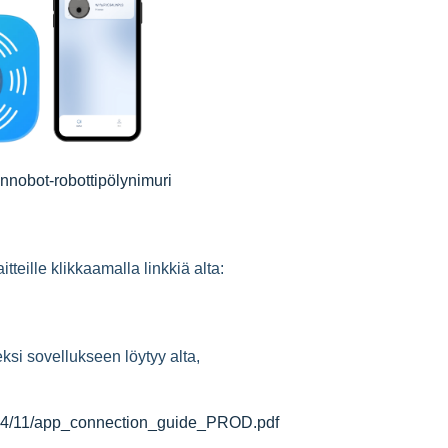
Innobot-robottipölynimuri
tteille klikkaamalla linkkiä alta:
ksi sovellukseen löytyy alta,
2024/11/app_connection_guide_PROD.pdf