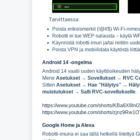
Tarvittaessa:
Poista erikoismerkit (!@#$) Wi-Fi-nimes
Robotti ei tue WEP-salausta – käytä 
Käynnistä robotti-imuri ja/tai reititin uud
Poista VPN ja mobiilidata käytöstä liitt
Android 14 -ongelma
Android 14 vaatii uuden käyttöoikeuden hälyt
Mene
Asetukset → Sovellukset → RVC Co
Sitten
Asetukset → Hae ”Hälytys” → Hälyty
muistutukset → Salli RVC-sovellukselle
.
https://www.youtube.com/shorts/KBa6X8lnl
https://www.youtube.com/shorts/zjnz9Rw1
Google Home ja Alexa
Robotti-imuria ei saa tällä hetkellä liitetty