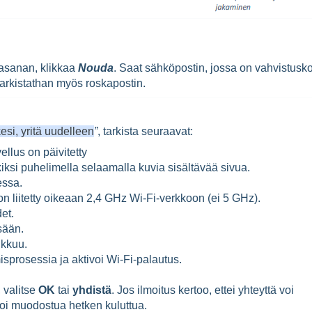
lasanan, klikkaa
Nouda
. Saat sähköpostin, jossa on vahvistusko
tarkistathan myös roskapostin.
esi, yritä uudelleen
”
, tarkista seuraavat:
llus on päivitetty
iksi puhelimella selaamalla kuvia sisältävää sivua.
essa.
n liitetty oikeaan 2,4 GHz Wi-Fi-verkkoon (ei 5 GHz).
et.
isään.
lkkuu.
isprosessia ja aktivoi Wi-Fi-palautus.
 valitse
OK
tai
yhdistä
. Jos ilmoitus kertoo, ettei yhteyttä voi
oi muodostua hetken kuluttua.