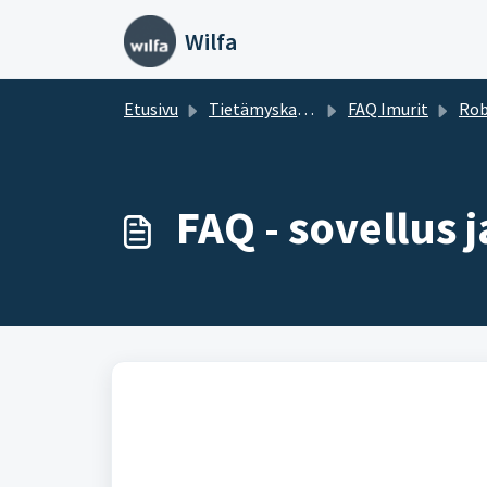
Siirry pääsisältöön
Wilfa
Etusivu
Tietämyskanta
FAQ Imurit
Rob
FAQ - sovellus j