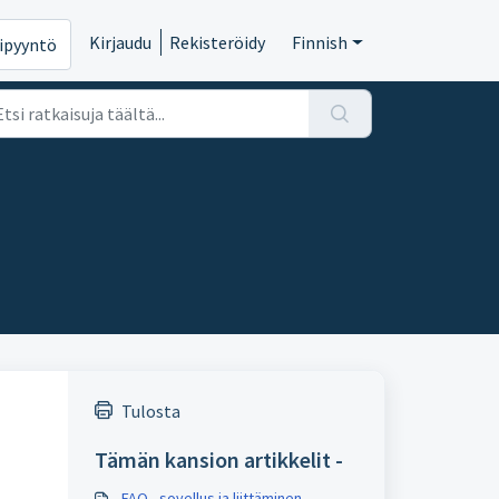
Kirjaudu
Rekisteröidy
Finnish
ipyyntö
Tulosta
Tämän kansion artikkelit -
FAQ - sovellus ja liittäminen