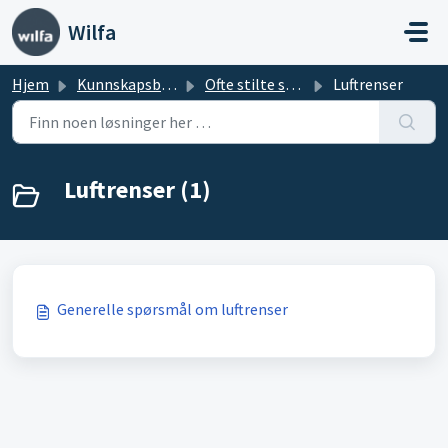
Gå til hovedinnhold
Wilfa
Hjem
Kunnskapsbase
Ofte stilte spørsmål: Klima
Luftrenser
Luftrenser (1)
Generelle spørsmål om luftrenser