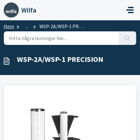
Hoppa över till huvudinnehåll
Wilfa
Hem
...
WSP-2A/WSP-1 PRECISION
WSP-2A/WSP-1 PRECISION