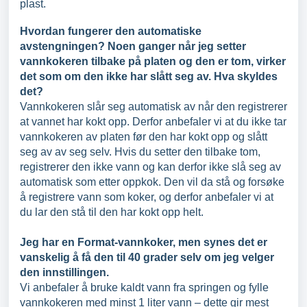
plast.
Hvordan fungerer den automatiske
avstengningen? Noen ganger når jeg setter
vannkokeren tilbake på platen og den er tom, virker
det som om den ikke har slått seg av. Hva skyldes
det?
Vannkokeren slår seg automatisk av når den registrerer
at vannet har kokt opp. Derfor anbefaler vi at du ikke tar
vannkokeren av platen før den har kokt opp og slått
seg av av seg selv. Hvis du setter den tilbake tom,
registrerer den ikke vann og kan derfor ikke slå seg av
automatisk som etter oppkok. Den vil da stå og forsøke
å registrere vann som koker, og derfor anbefaler vi at
du lar den stå til den har kokt opp helt.
Jeg har en Format-vannkoker, men synes det er
vanskelig å få den til 40 grader selv om jeg velger
den innstillingen.
Vi anbefaler å bruke kaldt vann fra springen og fylle
vannkokeren med minst 1 liter vann – dette gir mest