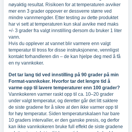
nøyaktig resultat. Risikoen for at temperaturen avviker
mer enn 3 grader oppover er dessverre større ved
mindre vannmengder. Etter testing av dette produktet
har vi sett at temperaturen kun skal avvike med maks
+/- 3 grader fra valgt innstilling dersom du bruker 1 liter
vann.
Hvis du opplever at vannet blir varmere enn valgt
temperatur til tross for disse instruksjonene, vennligst
kontakt forhandleren din – de kan hjelpe deg med å få
en ny vannkoker.
Det tar lang tid ved innstilling på 90 grader på min
Format-vannkoker. Hvorfor tar det lengre tid å
varme opp til lavere temperaturer enn 100 grader?
Vannkokeren varmer raskt opp til ca. 10–20 grader
under valgt temperatur, og deretter går det litt saktere
de siste gradene for å sikre at den ikke varmer opp til
for høy temperatur. Siden temperaturskalaen har bare
10 graders intervaller, er den ganske presis, og derfor
kan ikke vannkokeren bruke full effekt de siste gradene