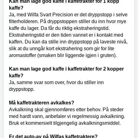
Kan man lage god kaffe i kaffetrakter for 1 kopp
kaffe?
Ja, med Wilfa Svart Precision er det dryppstopp i selve
filterholderen. På dryppstoppen stiller du inn hvor mye
kaffe du lager. Da får du riktig ekstraheringstid.
Ekstraheringstid er den tiden vannet er i kontakt med
kaffen. Du kan da stille inn dryppstopp på laveste nivå,
slik at du unngår kort ekstrahering som gir for lite
aromastoffer (smaken blir liggende igjen i gruten).
Kan man lage god kaffe i kaffetrakter for 2 kopper
kaffe?
Ja, samme svar som over, hvor du stiller inn
dryppstopp.
Må kaffetrakteren avkalkes?
Avkalkning skal gjennomføres etter behov. På steder
med hardt vann, anbefaler vi regelmessig avkalkning.
Bruk et kommersielt tilgjengelig avkalkningsmiddel.
Er det auto-av på Wilfas kaffetraktere?