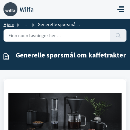
Gå til hovedinnhold
Wilfa
Hjem
...
Generelle spørsmål om kaffetrakter
Generelle spørsmål om kaffetrakter