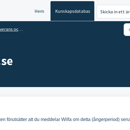
Hem
Kunskapsdatabas
Skicka in ett ä
rans och köpvillkor
.se
.
tten förutsätter att du meddelar Wilfa om detta (ångerperiod) sen