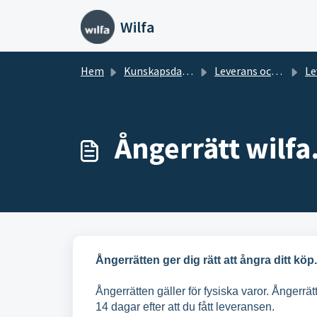
Hoppa över till huvudinnehåll
Wilfa
Hem
Kunskapsdatabas
Leverans och köpvillkor wilfa.se
Leve
Ångerrätt wilfa
Ångerrätten ger dig rätt att ångra ditt köp
Ångerrätten gäller för fysiska varor. Ångerrä
14 dagar efter att du fått leveransen.