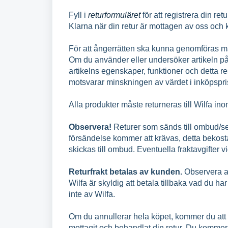
Fyll i
returformuläret
för att registrera din ret
Klarna när din retur är mottagen av oss och k
För att ångerrätten ska kunna genomföras må
Om du använder eller undersöker artikeln på
artikelns egenskaper, funktioner och detta res
motsvarar minskningen av värdet i inköpspri
Alla produkter måste returneras till Wilfa ino
Observera!
Returer som sänds till ombud/ser
försändelse kommer att krävas, detta bekos
skickas till ombud. Eventuella fraktavgifter v
Returfrakt betalas av kunden.
Observera at
Wilfa är skyldig att betala tillbaka vad du har 
inte av Wilfa.
Om du annullerar hela köpet, kommer du att få
mottagit och behandlat din retur. Du kommer 