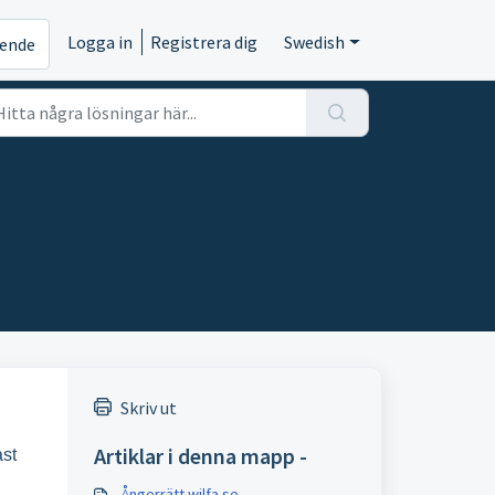
Logga in
Registrera dig
Swedish
rende
Skriv ut
Artiklar i denna mapp -
ast
Ångerrätt wilfa.se