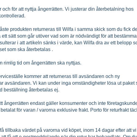
ur och för att nyttja ångerrätten. Vi justerar din återbetalning hos
ontrollerad.
ste produkten returneras till Wilfa i samma skick som du fick d
 ett sätt som går utöver vad som är nödvändigt för att bestämma
ulterar i att artikeln sänks i värde, kan Wilfa dra av ett belopp 
set som ska återbetalas .
m rimlig tid om ångerrätten ska nyttjas.
viceställe kommer att returneras till avsändaren och ny
tar avsändaren. Vi kan under inga omständigheter lösa ut paket
id beställning återbetalas ej.
t ångerrätten endast gäller konsumenter och inte företagskunde
betalat för varan / varorna exklusive frakt. Porto för returfrakt tä
 tillbaka värdet på varorna vid köpet, inom 14 dagar efter att vi
att få ett e-postmeddelande när din retur har behandlats. Om du